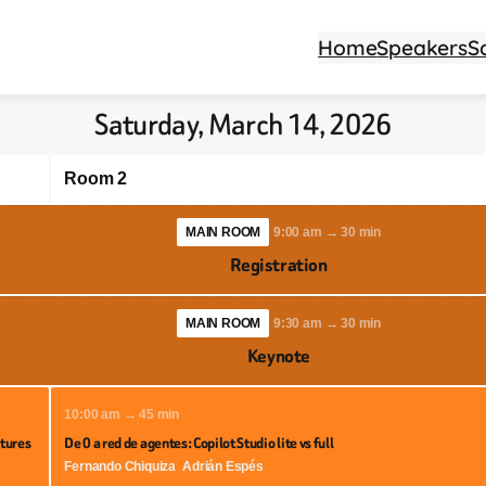
Home
Speakers
S
Saturday, March 14, 2026
Room 2
MAIN ROOM
9:00 am → 30 min
Registration
MAIN ROOM
9:30 am → 30 min
Keynote
10:00 am → 45 min
ctures
De 0 a red de agentes: Copilot Studio lite vs full
Fernando Chiquiza
Adrián Espés