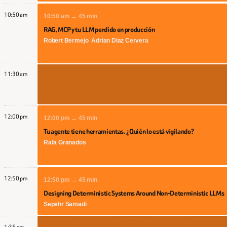
10:50 am
10:50 am → 45 min
RAG, MCP y tu LLM perdido en producción
Robert Bermejo
Adrian Diaz Cervera
11:30 am
12:00 pm
12:00 pm → 45 min
Tu agente tiene herramientas. ¿Quién lo está vigilando?
Rafa Granados
12:50 pm
12:50 pm → 45 min
Designing Deterministic Systems Around Non-Deterministic LLMs
Sepehr Samadi
1:35 pm