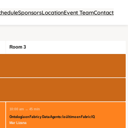
chedule
Sponsors
Location
Event Team
Contact
Room 3
10:00 am → 45 min
Ontología en Fabric y Data Agents: lo último en Fabric IQ
Mar Lizana