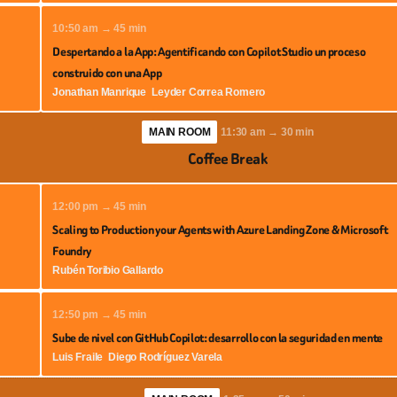
10:50 am → 45 min
Despertando a la App: Agentificando con Copilot Studio un proceso
construido con una App
Jonathan Manrique
Leyder Correa Romero
MAIN ROOM
11:30 am → 30 min
Coffee Break
12:00 pm → 45 min
Scaling to Production your Agents with Azure Landing Zone & Microsoft
Foundry
Rubén Toribio Gallardo
12:50 pm → 45 min
Sube de nivel con GitHub Copilot: desarrollo con la seguridad en mente
Luis Fraile
Diego Rodríguez Varela