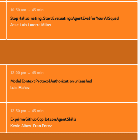
10:50 am → 45 min
Stop Hallucinating, Start Evaluating: AgentEval for Your AI Squad
Jose Luis Latorre Millas
12:00 pm → 45 min
Model Context Protocol Authorization unleashed
Luis Mañez
12:50 pm → 45 min
Exprime Github Copilot con Agent Skills
Kevin Albes
Fran Pérez