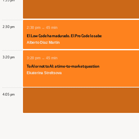
2:30 pm
2:30 pm → 45 min
El Low Code ha madurado. El Pro Code lo sabe
Alberto Diaz Martin
3:20 pm
3:20 pm → 45 min
To AI or not to AI: a time-to-market question
Ekaterina Streltsova
4:05 pm