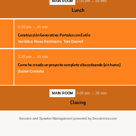
MAIN ROOM
1:35 pm → 50 min
Lunch
2:30 pm → 45 min
Construcción Generativa: Portales con Estilo
Verónica Rivas Remiseiro
Toni Granell
3:20 pm → 45 min
Como he creado un proyecto completo vibecodeando (sin humo)
Daniel Cordoba
MAIN ROOM
4:05 pm → 30 min
Closing
Session and Speaker Management
powered by
Sessionize.com