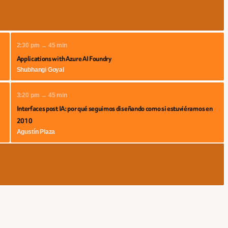
2:30 pm → 45 min
Applications with Azure AI Foundry
Shubhangi Goyal
3:20 pm → 45 min
Interfaces post IA: por qué seguimos diseñando como si estuviéramos en
2010
Agustín Plaza